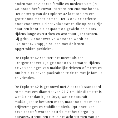
noden van de Alpacka familie en medewerkers (in
Colorado heeft zowat iedereen een enorme hond).
Het ontwerp van de Explorer 42 laat toe om een
grote hond mee te nemen. Het is ook de perfecte
boot voor twee kleiner volwassenen die op zoek zijn
naar een boot die bespaart op gewicht en plaats
tijdens lange oversteken en avontuurlijke tochten.
Bij gebruik door twee volwassenen wordt de
Explorer 42 krap; je zal dan met de benen
opgetrokken peddelen.
De Explorer 42 schittert het meest als een
lichtgewicht veelzijdige boot op vlak water, tijdens
de verkenningen van makkelijke rivieren of meren en
om het plezier van packraften te delen met je familie
en vrienden.
De Explorer 42 is gebouwd met Alpacka’s standaard
romp met een diameter van 29,7 cm. Die diameter is
wat kleiner dan bij de Oryx, wat de packraft
makkelijker te besturen maar, maar ook iets minder
drijfvermogen en stabiliteit biedt. Optioneel kan
deze packraft worden besteld met het Cargo Fly
bagagesysteem: een rits in het achtersteven van de